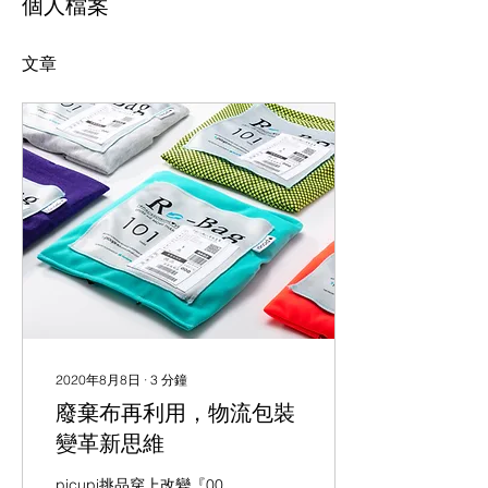
個人檔案
文章
2020年8月8日
∙
3
分鐘
廢棄布再利用，物流包裝
變革新思維
picupi挑品穿上改變『00