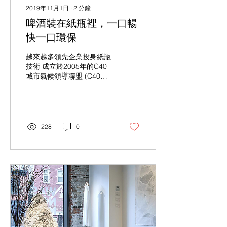
2019年11月1日
∙
2
分鐘
啤酒裝在紙瓶裡，一口暢
快一口環保
越來越多領先企業投身紙瓶
技術 成立於2005年的C40
城市氣候領導聯盟 (C40
Cities Climate Leadership
Group)*註1，一向致力於解
決氣候變化，推動全球城市
綠化計畫，減少溫室效應與
氣候風險，目前成員有包括
228
0
哥本哈根、巴黎、柏林等94
個城市。丹...