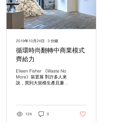
2019年10月24日
∙
3
分鐘
循環時尚翻轉中商業模式
齊給力
Eileen Fisher 《Waste No
More》裝置展 對許多人來
說，買到大規模生產且廉價
的服裝多少帶著佔了小便宜
的心態；只需幾百塊，從上
衣外套到下身搭配就可滿足
我們對外表裝飾的無限慾
望。但這種消費文化卻對環
124
0
境造成了巨大的衝擊。首先
是化學品污染問題，國際環
保組織綠...