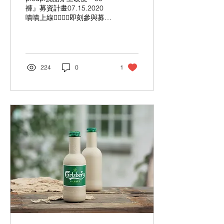
褲』募資計畫07.15.2020
嘖嘖上線👉🏻👉🏻即刻參與募資
行動》
https://www.zeczec.com/projects/picupi_00
「穿上改變 WEARING
CHANGE」是「picupi挑
品」活化紡織品閒置資源
224
0
1
再...