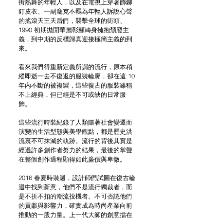
街熱舞的年輕人，以及在電視上穿著飾鉚
釘皮衣、一副龐克不羈為年輕人訴說心聲
的搖滾天王天后們，襲擊全球的街頭、
1990 初期拋開華麗彰顯轉身擁抱頹廢主
義，到中期的反樸歸真迎接極簡主義的到
來。
看來我們得重新定義所謂的流行，原本稍
縱即逝一去不復返的服裝輪廓，卻在這 10 
年內不斷的被複製，這些復古的服裝雖稱
不上經典，但已經是不可或缺的日常服
飾。
這些流行時裝紀錄了人類隨著社會變遷而
演變的生活型態與美學觀點，都是歷史洪
流裏不可抹滅的軌跡。流行的背後其實是
經過許多創作者努力的結果，最後的掌聲
在整個創作過程顯得如此廉價與卑微。
2016 春夏時裝週，設計師們試圖在復古輪
迴中找到新意，他們不是流行獨裁者，而
是不折不扣的潮流投機者。不可否認他們
的貢獻與影響力，確實成為時尚產業向前
推動的一股力量。上一代大師的創意擋在