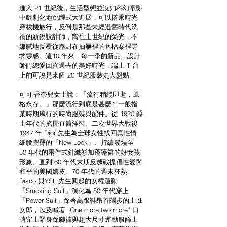
進入 21 世紀後，生活型態並沒如科幻電影
中戲劇化地跳躍式大進展，可以搭乘時光
穿梭機旅行，反倒是那些未經過舊時代洗
禮的新銳設計師，嚮往上世紀的榮光，不
嫌膩地反覆從塵封在抽屜裡的舊檔案裡尋
求靈感。這10 年來，每一季的新品，設計
師們總愛回顧過去的美好時光，端上 T 台
上的可說是來個 20 世紀服裝史大盤點。
可可‧香奈兒女士說：「流行稍縱即逝，風
格永存。」那麼流行到底是甚麼？一般指
某時期風行的時尚服裝與配件。從 1920 爵
士年代的搖擺直筒洋裝、二次世界大戰後 
1947 年 Dior 先生為全球女性找回真性情
細腰豐臀的「New Look」、持續發燒至 
50 年代的兩件式針織衫加蓬蓬裙的好女孩
形象、直到 60 年代末期反越戰提倡性愛與
和平的美國嬉皮、70 年代的週末狂熱 
Disco 與YSL 先生興起的女權運動
「Smoking Suit」演化為 80 年代穿上
「Power Suit」踩著高跟鞋昂首闊步的上班
女郎，以及喊著 ”One more two more” 口
號穿上緊身踩腳褲與超大尺寸運動服飾上