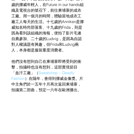
歲的挪威年輕人，在Future in our hands組
織及電視台的號召下，前往柬埔寨的成衣
工廠。用一個月的時間，體驗當地成衣工
廠工人每天的生活。十七歲的Anniken是挪
威知名時尚部落客、十九歲的Frida，則是
因為看到該組織的海報，便拍了影片毛遂
自薦參加、二十歲的Ludvig，是因為自認
對人權議題有興趣，但Frida和Ludvig兩
人，本身都是服裝重度消費者。
他們沒有想到自己在柬埔寨即將受到的衝
擊，拍攝時也沒有想到，這部實境節目
「血汗工廠」（
Sweatshop – Deadly 
Fashion
）在隔年，會得到挪威金像獎。片
中主角們於一五年十月再次返回柬埔寨，
拍攝第二部曲，預定一六年在歐洲播出。