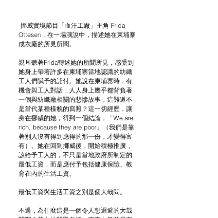
 挪威實境節目「血汗工廠」主角 Frida 
Ottesen，在一場演說中，描述她在柬埔寨
成衣廠的所見所聞。
親耳聽著Frida轉述她的所聞所見，感受到
她身上帶著許多在柬埔寨當地認識的紡織
工人們賦予的託付。她說在柬埔寨時，有
機會與工人對話，人人身上幾乎都背負著
一個與紡織廠相關的悲慘故事，這難道不
是當代某種樣貌的寫照？這一切經歷，讓
身在挪威的她，得到一個結論，「We are 
rich, because they are poor」（我們是靠
著別人沒有得到應得的那一份，才變得富
有）。她在回到挪威後，開始積極推廣，
該給予工人的，不只是當地政府所制定的
最低工資，而是應付予包括健康保險、教
育在內的生活工資。
最低工資與生活工資之別是個大哉問。
不過，為什麼這是一個令人想迴避的大哉