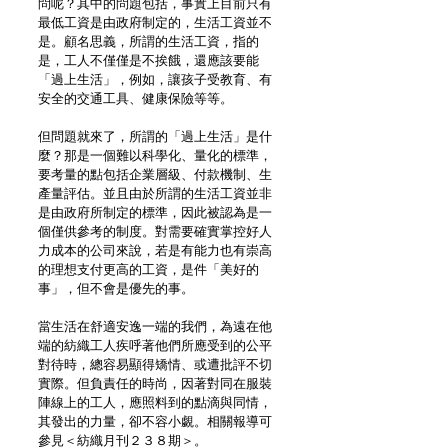
問呢？其中的問題包括，事實上目前只有
最低工資是由政府制定的，生活工資並不
是。顧名思義，所謂的生活工資，指的
是，工人不僅僅是不挨餓，還應該要能
「過上生活」，例如，讓孩子受教育、有
安全的交通工具、健康保險等等。
但問題就來了，所謂的「過上生活」是什
麼？那是一個難以科學化、量化的標準，
要考量的點包括企業層級、付款機制、生
產量評估。並且由於所謂的生活工資並非
是由政府所制定的標準，因此被認為是一
個僅供參考的制度。對需要確實掌控好人
力成本的公司來說，若是有能力也有崇高
的理想支付更高的工資，是件「美好的
事」，但不會是優先的事。
當生活在舒適安逸一端的我們，為遠在他
端的紡織工人疾呼著他們所應受到的公平
對待時，總容易顯得矯情、或遭批評不切
實際。但負責任的時尚，因著對同在服裝
陣線上的工人，應照料到的點滴與同情，
其發出的力量，卻不容小覷。相關報導可
參見＜紡織月刊２３８期＞。