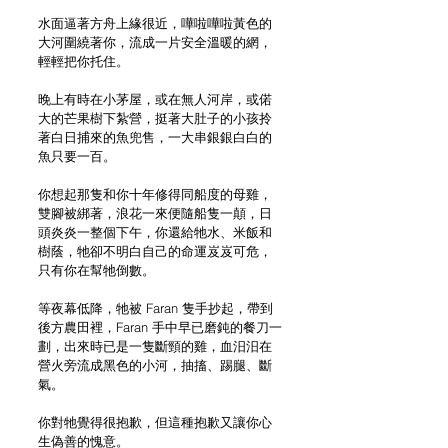
水面逼著方舟上緣很近，嘩啦嘩啦黃色的
大河圍繞著你，流成一片安全溫暖的網，
輕輕把你托住。
晚上有時在小茅屋，或在無人河岸，或偌
大的芒果樹下紮營，挺著大肚子的小孩拎
著白日捕來的魚兜售，一大串銀銀白白的
魚只要一百。
你想起那隻和你十年修得同船度的母雞，
雙腳被綁著，浪花一來便隨船隻一顛，日
頭炎炎一整個下午，你還給牠水、米飯和
樹蔭，牠卻不明白自己的命運岌岌可危，
只有你在幫牠倒數。
等夜幕低降，牠被 Faran 隻手抄起，帶到
後方農田裡，Faran 手中早已磨鈍的餐刀一
劃，出來時已是一隻斷頸的雞，血汨汨在
營火旁流成黑色的小河，抽搐、踢腿、斷
氣。
你對牠覺得很抱歉，但這種抱歉又讓你心
生偽善的愧意。