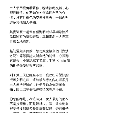
土人們用眼角看著你，嘴邊彼此交談，心
裡只暗笑。你不知該如何處理自己的心
情，只有往夜色的空無裡看去，一如面對
許多其他惱人事物。
其實這麼一趟倒有種海明威或早期歐陸殖
民探險家的氣與軒昂，率領兩名土人揮軍
往處女地前進。
起初還頗有興致，想仿效盧梭寫個《湖濱
散記》等等探討人與自然的關係，心裡翻
來覆去，小筆記寫了又寫，手邊 Kindle 讀
的卻是張愛玲與李碧華。
到了第三天已經坐不住，眼巴巴希望快點
抵達文明之岸，這裝模作樣的內心戲卻是
土人無法理解的，他們殷勤為你張羅食
物，眼巴巴等著抵岸後換來豐厚小費。
你想的卻是，在這時分，女人最好的朋友
不是按摩棒，而是濕紙巾。喔，還有樹叢
裡要是沒那麼多長刺蘆葦就好，否則褲子