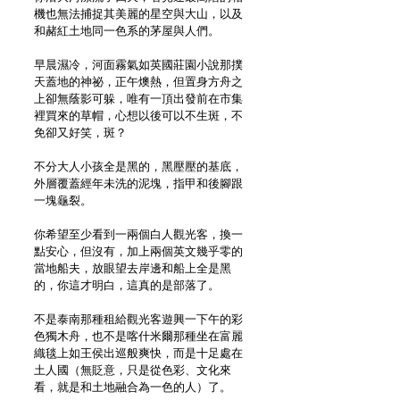
機也無法捕捉其美麗的星空與大山，以及
和赭紅土地同一色系的茅屋與人們。
早晨濕冷，河面霧氣如英國莊園小說那撲
天蓋地的神祕，正午燠熱，但置身方舟之
上卻無蔭影可躲，唯有一頂出發前在市集
裡買來的草帽，心想以後可以不生斑，不
免卻又好笑，斑？
不分大人小孩全是黑的，黑壓壓的基底，
外層覆蓋經年未洗的泥塊，指甲和後腳跟
一塊龜裂。
你希望至少看到一兩個白人觀光客，換一
點安心，但沒有，加上兩個英文幾乎零的
當地船夫，放眼望去岸邊和船上全是黑
的，你這才明白，這真的是部落了。
不是泰南那種租給觀光客遊興一下午的彩
色獨木舟，也不是喀什米爾那種坐在富麗
織毯上如王侯出巡般爽快，而是十足處在
土人國（無貶意，只是從色彩、文化來
看，就是和土地融合為一色的人）了。