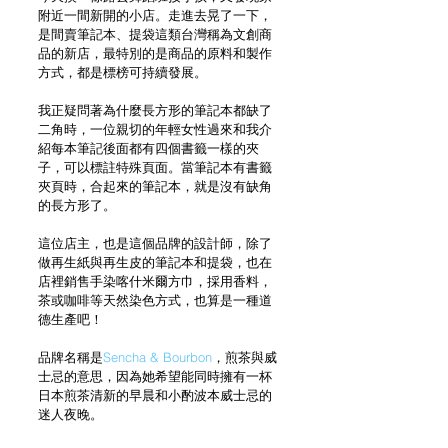
附近一間新開的小店。走進去晃了一下，
是間賣筆記本、提袋這類台灣稱為文創商
品的新店，最特別的是商品的原料和製作
方式，都是標榜可持續發展。
我正疑問著為什麼長方形的筆記本都缺了
二角時，一位親切的年輕女性過來和我介
紹每本筆記後面都有四個書籤一樣的夾
子，可以標註特殊頁面。當筆記本有書籤
夾頁時，合起來的筆記本，就是沒有缺角
的長方形了。
這位店主，也是這個品牌的設計師，除了
做再生紙與再生皮的筆記本和提袋，也在
店裡銷售手染喀什米爾方巾，採用香料，
茶或咖啡等天然染色方式，也算是一種道
德生產吧！
品牌名稱是
Sencha & Bourbon
，煎茶與威
士忌的意思，因為她希望能同時擁有一杯
日本煎茶清新的早晨和小酌波本威士忌的
迷人夜晚。