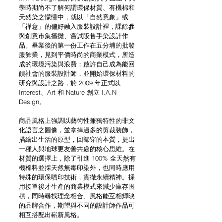
學時期尚不了解何謂環保材質、有機棉和
天然染之懞懂中，就以「自然意象」或
「禪意」的偏好融入服裝設計裡，課餘參
與創意市集擺攤、嘗試販售手染設計作
品。畢業後的第一份工作在五分埔的批發
服飾業，見到平價時尚的商業模式，所造
成的環境污染與浪費；啟許自己成為能回
饋社會的服裝設計師，並開始環保材料的
研究與設計之路，於 2009 年正式以 
Interest、Art 和 Nature 創立 I.A.N 
Design。
商品風格上強調以藝術性兼獨特性的非文
化語言之圖像，並拿掉過多的剪裁裝飾，
描繪出生活的原型，回歸穿的本質，提出
一種人與地球更友善共處的核心思維。在
材質的選擇上，除了引進 100% 全天然有
機棉料並採天然無毒印染外，也同時應用
特殊的環保噴印技術，貫徹永續精神。採
用接單後才生產的商業模式來減少庫存囤
積，同時尋找理念相合、風格能互相輝映
的品牌合作，期望與不同的設計師作品可
相互搭配出嶄新風格。