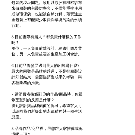
包裝的垃圾問題。改用以原胚有機棉紗布
來做服裝的包裝防塵套，不僅能重複使用
或做環保袋，也能被自然分解，落實連生
產包裝上都能減少浪費與環境污染的永續
行動。
5.目前團隊有幾人？都負責什麼樣的工作
呢？
兩位，一人負責前端設計、網路行銷及業
務，另一人負責後端的生產加工與會計。
6.目前品牌發展遇到最大的困境是什麼?
最大的困難是品牌的營運，不是把服裝設
計好就結束，需面臨銷售成果的考驗，與
各種業務的推廣。
7.當消費者接觸到你的作品/商品時，你最
希望聽到的反應是什麼？
得到設計與品牌價值的認可，希望客人可
以認同我們所提出的永續精神與一種生活
態度。
8.品牌作品/商品裡，最想跟大家推薦或認
識哪一項？