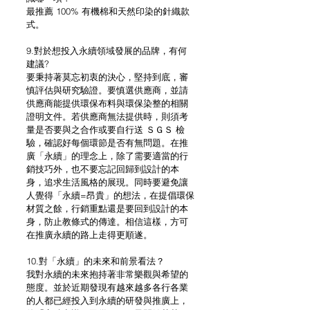
最推薦 100% 有機棉和天然印染的針織款
式。
9.對於想投入永續領域發展的品牌，有何
建議?
要秉持著莫忘初衷的決心，堅持到底，審
慎評估與研究驗證。要慎選供應商，並請
供應商能提供環保布料與環保染整的相關
證明文件。若供應商無法提供時，則須考
量是否要與之合作或要自行送 ＳＧＳ 檢
驗，確認好每個環節是否有無問題。在推
廣「永續」的理念上，除了需要適當的行
銷技巧外，也不要忘記回歸到設計的本
身，追求生活風格的展現。同時要避免讓
人覺得「永續=昂貴」的想法，在提倡環保
材質之餘，行銷重點還是要回到設計的本
身，防止教條式的傳達。相信這樣，方可
在推廣永續的路上走得更順遂。
10.對「永續」的未來和前景看法？
我對永續的未來抱持著非常樂觀與希望的
態度。並於近期發現有越來越多各行各業
的人都已經投入到永續的研發與推廣上，