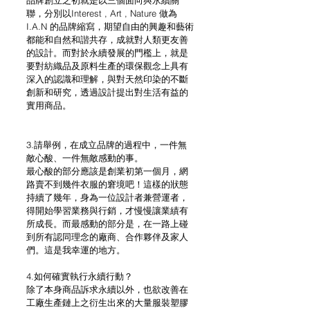
聯，分別以Interest , Art , Nature 做為
I.A.N 的品牌縮寫，期望自由的興趣和藝術
都能和自然和諧共存，成就對人類更友善
的設計。而對於永續發展的門檻上，就是
要對紡織品及原料生產的環保觀念上具有
深入的認識和理解，與對天然印染的不斷
創新和研究，透過設計提出對生活有益的
實用商品。
3.請舉例，在成立品牌的過程中，一件無
敵心酸、一件無敵感動的事。
最心酸的部分應該是創業初第一個月，網
路賣不到幾件衣服的窘境吧！這樣的狀態
持續了幾年，身為一位設計者兼營運者，
得開始學習業務與行銷，才慢慢讓業績有
所成長。而最感動的部分是，在一路上碰
到所有認同理念的廠商、合作夥伴及家人
們。這是我幸運的地方。
4.如何確實執行永續行動？
除了本身商品訴求永續以外，也欲改善在
工廠生產鏈上之衍生出來的大量服裝塑膠