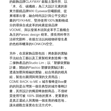
的銀飾品牌CLAYWAY 銀黏土製作所、以
「木、石、碳纖維」為三大設計元素的新
東方眼鏡品牌MXI Eyewear目曦眼鏡、從
柬埔寨出發，融合時尚設計與公平交易計
畫的PSYKHME、堅持使用100%無動物成
分的環保合成皮革的純素提袋品牌
VOOME、與以發展木頭與皮革手工藝概念
為主的Parsec design 樹革。擅長用科學方
法研究顏料，依循古法以純植物研發生產
的色粉和蠟筆的KONKON空空。
另外，在居家飾品類包括：將創新的實驗
手法結合工藝以及工業製程來創造獨一無
二傢飾產品的Studio Lim；以「塑膠袋實驗
計畫」開始的Plastico 塑膠袋實驗計劃，
透過加壓與熔融的實驗，結合簡易的模具
組，製造出圓潤與簡潔的文房用品；
COME BACK to ME x 城市養蜂是Bee要
的的則是台灣第一個非典型的城市養蜂計
畫，其所設計的獨居蜂旅館商品，不僅材
質使用可被 100% 回收的實木，更重要的
是真正還給人與萬物一個友善的棲息地，
讓永續觀念落實在生活方式中。