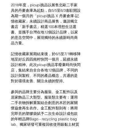
2018年度，picupi挑品以展售北歐二手家
具的丹麥倉庫為起點，自5/5至6/3進駐開設
為期一個月的「picupi挑品 X 丹麥倉庫-記
憶收藏家」永續設計商品展售，邀請獨立
書店「新手書店」精選100本理想生活選
書、並攜手台灣在地12個設計品牌，以家
的意念空間中，展現獨特的永續新時尚商
品力量。
記憶收藏家展期結束後，於6/5至7/1轉移陣
地至好丘四四南村快閃一個月，延續永續
設計精神。此次picupi挑品零廢棄時尚快閃
店，集結來自全台各地12個品牌，不同的
設計與製程、不同的產品概念，共通的是
對於環境友善、關注永續的堅持。
參與的品牌主要分為服裝、金工配件以及
居家飾品三大類型。服裝類主要有：運用
二手衣物拆解重製結合創意的木匠的家關
懷協會再生衣作。金工配件類則有：將用
完即丟的塑膠袋賦予二次生命設計成包款
的年輕品牌Bago - recycling plastic bag 
lab、獨家研發可重複回收使用銀黏土材質