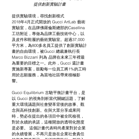
提供創新實驗計畫
提供實驗環境，尋找創新模式
2018年4月正式開放的 Gucci ArtLab 藝術
實驗室，在品牌佛羅倫斯總部的Casellina
工坊附近，專做為品牌工藝技術中心，以
及皮件和鞋履的藝術實驗室。超過37,000
平方米，為800多名員工提供了創新實驗計
畫的自由環境，被Gucci 總裁兼執行長 
Marco Bizzarri 列為 品牌在未來三年裡最
為重要的目標之一。此外，Gucci 還計畫
實施新專案，鼓勵每一位員工將1%的工時
用於志願服務，為當地社區帶來積極影
響。
Gucci Equilibrium 古馳平衡計畫平台，是
以 Gucci 的視角剖析當代關鍵話題，了解
重大環境議題與社會變革背後的故事、觀
念與高科技創新。在與大眾分享成果同
時，勢必在提出的各項目中被全民檢視，
對於永續的承諾，這種開放的透明化態度
是必要。 這個計畫代表時尚產業對於企業
的永續發展，不再只是放在企業社會責任