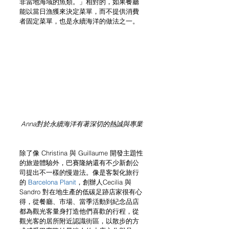
非當地海域的魚類。」相對的，如果餐廳
能以當日漁獲來決定菜單，而不提供消費
者固定菜單，也是永續海洋的做法之一。
Anna對於永續海洋有著深切的熱誠與專業
除了像 Christina 與 Guillaume 開發主題性
的旅遊體驗外，巴賽隆納還有不少新創公
司提出不一樣的慢遊法。像是客製化旅行
的 
Barcelona Planit
，創辦人Cecilia 與 
Sandro 對在地生產的低碳足跡店家很有心
得，從餐廳、市場、當季活動到紀念品店
都為觀光客量身打造他們喜歡的行程，從
觀光客的居所附近認識街區，以散步的方