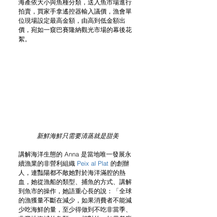
海產依大小與魚種分類，送入魚市場進行
拍賣，買家手拿遙控器輸入議價，漁會單
位現場設定最高金額，由高到低金額出
價，宛如一窺巴賽隆納觀光市場的幕後花
絮。
新鮮海鮮只需要清蒸就是甜美
講解海洋生態的 Anna 是當地唯一發展永
續漁業的非營利組織 
Peix al Plat 
的創辦
人，連豔陽都不敵她對於海洋滿腔的熱
血，她從漁船的類型、捕魚的方式、講解
到魚市的操作，她語重心長的說：「全球
的漁獲量不斷在減少，如果消費者不能減
少吃海鮮的量，至少得做到不吃非當季、