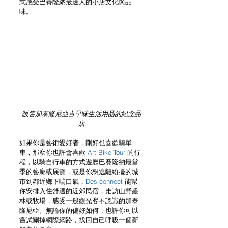
式感受巴賽隆納最迷人的小店文化與品
味。
販售加泰隆尼亞古早味生活用品的紀念品
店
如果你是藝術愛好者，剛好也喜歡騎單
車，那麼你也許會喜歡 
Art Bike Tour 
的行
程，以騎自行車的方式遊歷巴賽隆納最當
季的藝廊或展覽，或是你想逃離紛擾的城
市到鄰近鄉下喘口氣，
Des connect
 能幫
你安排入住舒適的近郊民宿，走訪山野叢
林或牧場，感受一般觀光客不認識的加泰
隆尼亞。無論你的偏好如何，也許你可以
嘗試關掉網際網路，找回自己呼吸一個新