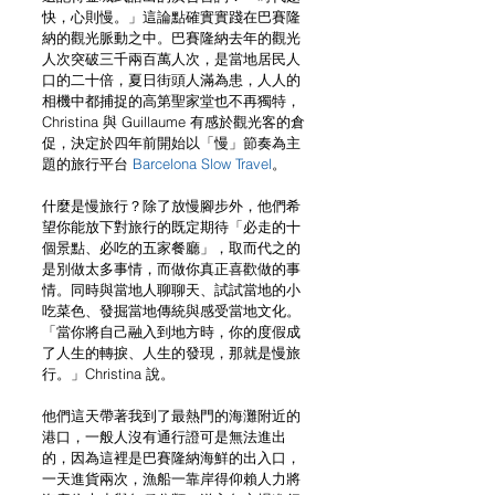
快，心則慢。」這論點確實實踐在巴賽隆
納的觀光脈動之中。巴賽隆納去年的觀光
人次突破三千兩百萬人次，是當地居民人
口的二十倍，夏日街頭人滿為患，人人的
相機中都捕捉的高第聖家堂也不再獨特，
Christina 與 Guillaume 有感於觀光客的倉
促，決定於四年前開始以「慢」節奏為主
題的旅行平台 
Barcelona Slow Travel
。
什麼是慢旅行？除了放慢腳步外，他們希
望你能放下對旅行的既定期待「必走的十
個景點、必吃的五家餐廳」，取而代之的
是別做太多事情，而做你真正喜歡做的事
情。同時與當地人聊聊天、試試當地的小
吃菜色、發掘當地傳統與感受當地文化。
「當你將自己融入到地方時，你的度假成
了人生的轉捩、人生的發現，那就是慢旅
行。」Christina 說。
他們這天帶著我到了最熱門的海灘附近的
港口，一般人沒有通行證可是無法進出
的，因為這裡是巴賽隆納海鮮的出入口，
一天進貨兩次，漁船一靠岸得仰賴人力將