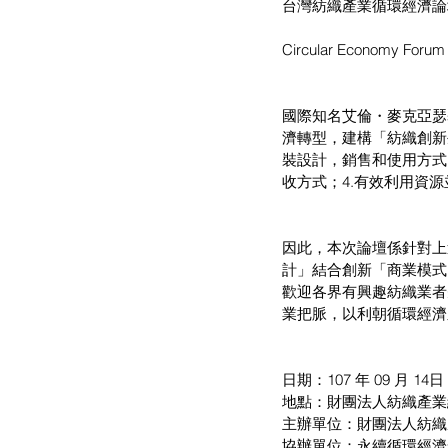
台灣紡織產業循環經濟論
Circular Economy Forum i
國際知名艾倫・麥克亞瑟基金會 
濟轉型，建構「紡織創新
裝設計，銷售和使用方式
收方式；4.有效利用資
因此，本次論壇係針對上
計」結合創新「商業模式
歡迎各界有興趣紡織業者
業把脈，以利朝循環經濟
日期：107 年 09 月 14
地點：財團法人紡織產業綜
主辦單位：財團法人紡織
協辦單位：永續循環經濟