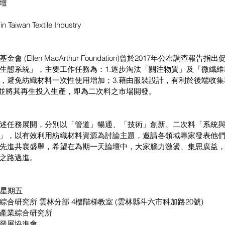
壇
n Taiwan Textile Industry
(Ellen MacArthur Foundation)曾於2017年公布調查報
生態系統」，主要工作任務為：1.逐步淘汰「關注物質」及「微纖維
，避免紡織材料一次性使用增加；3.藉由服裝設計，有利於後端收
源並將其再生投入生產，即為二次料之市場開發。
述任務展開，分別以「管道」暢通、「技術」創新、二次料「系統
」，以有效利用紡織材料資源為討論主題，邀請各領域專家發表他
先進共襄盛舉，希望在為期一天論壇中，大家腦力激盪、集思廣益
之路邁進。
日 星期五
合研究所 雲林分部 4樓階梯教室 (雲林縣斗六市科加路20號)
產業綜合研究所
發展協進會 