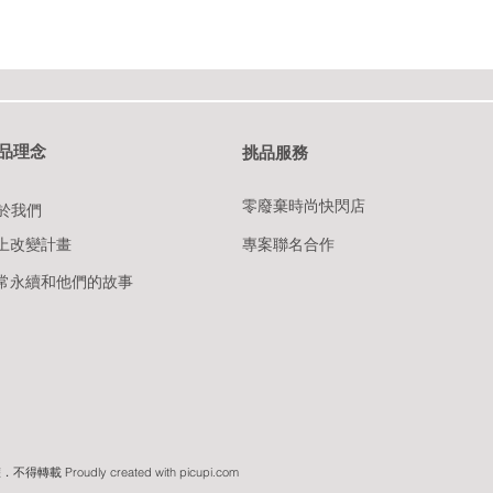
挑品理念
​挑品服務
零廢棄時尚快閃店
於我們
上改變計畫
專案聯名合作
常永續和他們的故事
．不得轉載 Proudly created with picupi
.com