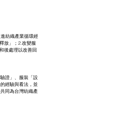
告指出促進紡織產業循環經
釋放」；2.改變服
集和後處理以改善回
與驗證」、服裝「設
們的經驗與看法，並
，共同為台灣紡織產