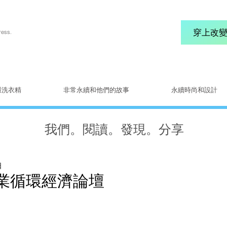
穿上改變
ress.
環洗衣精
非常永續和他們的故事
永續時尚和設計
我們。閱讀。發現。分享
日
業循環經濟論壇