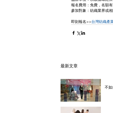
報名費用：免費，名額有限 
參加對象：紡織業界或相
即刻報名>>
台灣紡織產
最新文章
不如