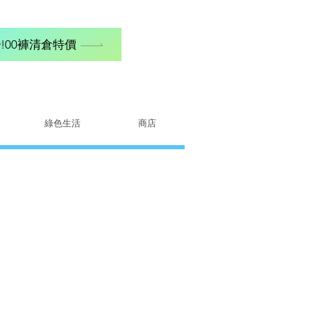
!00褲清倉特價
綠色生活
商店