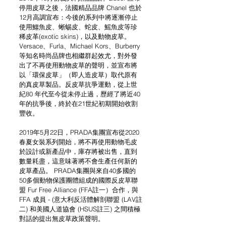
停用皮草之後，法國精品品牌 Chanel 也於
12月高調宣布：今後的系列中將逐漸停止
使用鱷魚皮、蜥蜴皮、蛇皮、鰩魚皮等珍
稀皮革(exotic skins)，以及動物皮草。 
Versace、Furla、Michael Kors、Burberry 
等知名時尚品牌也相繼群起效尤，對外發
出了不再使用動物皮草的聲明，並宣布將
以「環保皮草」（即人造皮草）取代原有
的真皮草製品。反皮草抗爭運動，從上世
紀80 年代至今從未停止過，歷經了將近40
年的抗爭後，終於在21世紀初期開始收割
豐收。
2019年5月22日，PRADA集團宣布從2020
春夏女裝系列開始，將不再使用動物毛皮
於設計或新產品中，庫存將被出售，直到
數量耗盡，這意味著將不會生產任何新的
皮草產品。 PRADA集團與來自40多國的
50多個動物保護團體組成的國際反皮草聯
盟 Fur Free Alliance (FFA註一）合作，與 
FFA 成員 - (意大利反活體解剖聯盟 (LAV註
二) 和美國人道協會 (HSUS註三) 之間積極
對話的提出無皮草政策聲明。