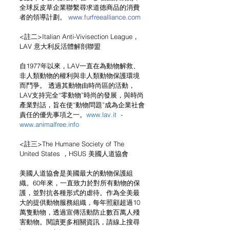
全球反皮草企業聯繫尋求道德商品的消費
者的領導計劃。 
www.furfreealliance.com
<註二>Italian Anti-Vivisection League，
LAV 意大利反活體解剖聯盟
自1977年以來，LAV一直在為動物解救、
非人類動物的權利與非人類動物保護環境
而鬥爭。 透過其動物由時尚區的活動，
LAV支持完全“零動物”時尚的發展，與時尚
產業對話，旨在使“動物問題”成為企業社會
責任的優先事項之一。
www.lav.it
  -  
www.animalfree.info
<註三>The Humane Society of The 
United States ，HSUS 美國人道協會
美國人道協會是美國最大的動物保護組
織。60年來，一直致力於對所有動物的保
護，並對抗各種形式的虐待。作為全美最
大的提供動物服務組織，每年照顧超過10
萬隻動物，透過宣傳活動防止數百萬人殘
害動物。閱讀更多相關資訊，請線上搜尋 