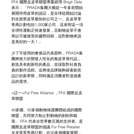
FFA 國際反皮草聯盟專案經理 Brigit Oele 
表示：「PRADA集團大概從一年多前開始
展開停用皮草的談話，是全球從開始討論
到全面禁皮草最快的公司之一。反皮草零
售商計劃包括1,000家公司，這表明這一項
全球性運動正快速發展，且動物皮草不會
再以可被接受的趨勢回歸，這對動物來說
是美好的一天！」
少了可使用的奢侈品代表面料，PRADA集
團將致力於開發人性化的無皮草替代品，
創造具有創新性的產品，並採取對社會負
責的製作流程。這將使品牌能夠探索創意
設計的新界限，同時滿足消費者對道德產
品的需求。
<註一>Fur Free Alliance ，FFA 國際反皮
草聯盟
40多國、50多個動物保護團體組成的國際
聯盟，共同努力制止對動物的剝削和殺
害。 FFA 代表全世界數百萬的支持者。是
國際反皮草聯盟的倡議 Fur Free Retailer 
反皮草零售商計劃，在30多個國家展開，