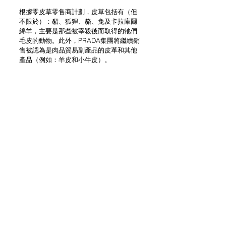
根據零皮草零售商計劃，皮草包括有（但
不限於）：貂、狐狸、貉、兔及卡拉庫爾
綿羊，主要是那些被宰殺後而取得的牠們
毛皮的動物。此外，PRADA集團將繼續銷
售被認為是肉品貿易副產品的皮革和其他
產品（例如：羊皮和小牛皮）。