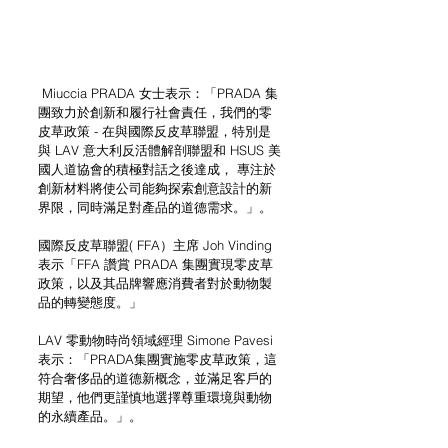
 Miuccia PRADA 女士表示：「PRADA 集
團致力於創新和履行社會責任，我們的零
皮草政策 - 在與國際反皮草聯盟，特別是
與 LAV 意大利反活體解剖聯盟和 HSUS 美
國人道協會的積極對話之後達成， 專注於
創新材料將使公司能夠探索創意設計的新
界限，同時滿足對產品的道德需求。」。
國際反皮草聯盟( FFA）主席 Joh Vinding 
表示「FFA 讚賞 PRADA 集團實現零皮草
政策，以及其品牌響應消費者對於動物製
品的轉變態度。」
LAV 零動物時尚領域經理 Simone Pavesi 
表示：「PRADA集團實施零皮草政策，這
符合奢侈品的道德新概念，並滿足客戶的
期望，他們更謹慎地選擇尊重環境與動物
的永續產品。」。