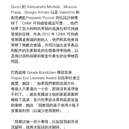
Gucci 的 Alessandro Michele、Miuccia 
Prada、Giorgio Armani 以及 Valentino 的
創意總監Pierpaolo Piccioli 四位設計師獲
得了「CNMI 可持續發展認可獎」，他們
領導了意大利時尚界朝向負責任和可持續
發展的目標。作為 2012 年 CNMI 可持續
發展圓桌會議的創始人，他們和其他會員
舉辦了無數次會議，共同討論出皮革產品
和配件的生產製造的生態毒理學指南，以
及商討原料採購和製造中產生的化學物質
問題。
巴西超模 Gisele Bündchen 獲頒首座 
Vogue Eco Laureate Award 社區和社會正
義獎。她說：「如果我們都朝這個方向，
每個人只要邁出一小步，那就沒有道理做
不到了。」她在美國波士頓的家庭菜園裡
種植了蔬菜，並只吃季節水果和蔬菜並協
助養蜂，她說 「我教我的孩子使用小瓶子
並重複利用（以減少使用塑料）。」
「我嘗試做一些小事情，比如當我刷牙或
洗髮時，就將水龍頭的水關掉。」