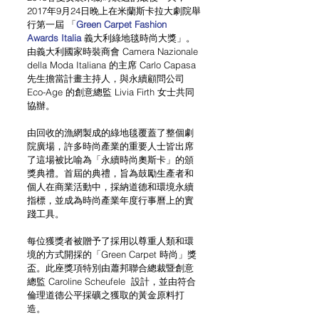
2017年9月24日晚上在米蘭斯卡拉大劇院舉
行第一屆 「
Green Carpet Fashion 
Awards Italia
義大利綠地毯時尚大獎」。
由義大利國家時裝商會 Camera Nazionale 
della Moda Italiana 的主席 Carlo Capasa 
先生擔當計畫主持人，與永續顧問公司 
Eco-Age 的創意總監 Livia Firth 女士共同
協辦。
由回收的漁網製成的綠地毯覆蓋了整個劇
院廣場，許多時尚產業的重要人士皆出席
了這場被比喻為「永續時尚奧斯卡」的頒
獎典禮。首屆的典禮，旨為鼓勵生產者和
個人在商業活動中，採納道德和環境永續
指標，並成為時尚產業年度行事曆上的實
踐工具。
每位獲獎者被贈予了採用以尊重人類和環
境的方式開採的「Green Carpet 時尚」獎
盃。此座獎項特別由蕭邦聯合總裁暨創意
總監 Caroline Scheufele  設計，並由符合
倫理道德公平採礦之獲取的黃金原料打
造。