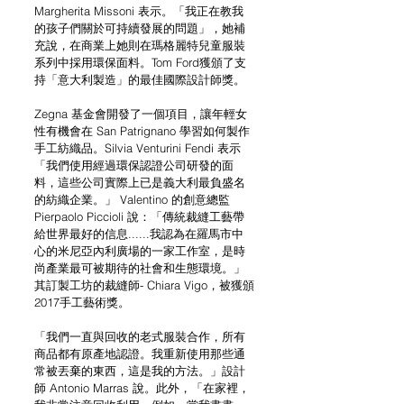
Margherita Missoni 表示。「我正在教我
的孩子們關於可持續發展的問題」，她補
充說，在商業上她則在瑪格麗特兒童服裝
系列中採用環保面料。Tom Ford獲頒了支
持「意大利製造」的最佳國際設計師獎。
Zegna 基金會開發了一個項目，讓年輕女
性有機會在 San Patrignano 學習如何製作
手工紡織品。Silvia Venturini Fendi 表示
「我們使用經過環保認證公司研發的面
料，這些公司實際上已是義大利最負盛名
的紡織企業。」 Valentino 的創意總監 
Pierpaolo Piccioli 說：「傳統裁縫工藝帶
給世界最好的信息......我認為在羅馬市中
心的米尼亞內利廣場的一家工作室，是時
尚產業最可被期待的社會和生態環境。」
其訂製工坊的裁縫師- Chiara Vigo，被獲頒
2017手工藝術獎。
「我們一直與回收的老式服裝合作，所有
商品都有原產地認證。我重新使用那些通
常被丟棄的東西，這是我的方法。」設計
師 Antonio Marras 說。此外，「在家裡，