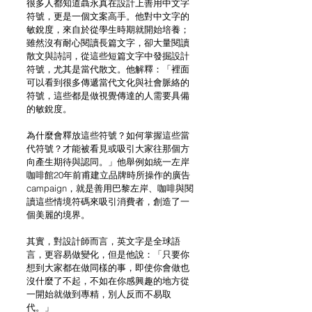
很多人都知道聶永真在設計上善用中文字
符號，更是一個文案高手。他對中文字的
敏銳度，來自於從學生時期就開始培養；
雖然沒有耐心閱讀長篇文字，卻大量閱讀
散文與詩詞，從這些短篇文字中發掘設計
符號，尤其是當代散文。他解釋：「裡面
可以看到很多傳遞當代文化與社會脈絡的
符號，這些都是做視覺傳達的人需要具備
的敏銳度。
為什麼會釋放這些符號？如何掌握這些當
代符號？才能被看見或吸引大家往那個方
向產生期待與認同。」他舉例如統一左岸
咖啡館20年前甫建立品牌時所操作的廣告
campaign，就是善用巴黎左岸、咖啡與閱
讀這些情境符碼來吸引消費者，創造了一
個美麗的境界。
其實，對設計師而言，英文字是全球語
言，更容易做變化，但是他說：「只要你
想到大家都在做同樣的事，即使你會做也
沒什麼了不起，不如在你感興趣的地方從
一開始就做到專精，別人反而不易取
代。」