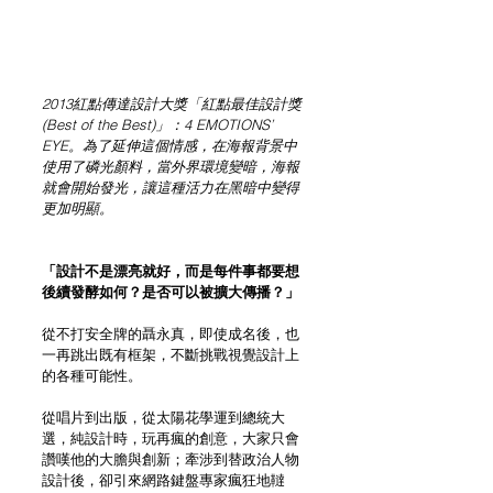
2013紅點傳達設計大獎「紅點最佳設計獎
(Best of the Best)」：4 EMOTIONS’ 
EYE。為了延伸這個情感，在海報背景中
使用了磷光顏料，當外界環境變暗，海報
就會開始發光，讓這種活力在黑暗中變得
更加明顯。
「設計不是漂亮就好，而是每件事都要想
後續發酵如何？是否可以被擴大傳播？」
從不打安全牌的聶永真，即使成名後，也
一再跳出既有框架，不斷挑戰視覺設計上
的各種可能性。
從唱片到出版，從太陽花學運到總統大
選，純設計時，玩再瘋的創意，大家只會
讚嘆他的大膽與創新；牽涉到替政治人物
設計後，卻引來網路鍵盤專家瘋狂地韃