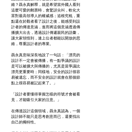
維？聶永真解釋，就是希望當外國人看到
這麼可愛的郵票時，會驚訝尖叫，軟化大
眾對最高領導人的權威感；追根究柢，重
點還在於觀者看了設計之後，能感受到設
計者的傳達意涵，進而將這個意涵透過傳
播擴大出去，透過設計傳遞親民的語彙，
讓大家領悟到，連上位者都能以開放的思
維，尊重設計者的專業。
聶永真意味深長地說了一句話：「漂亮的
設計不一定會被傳播，有一點爭議的設計
是可以被擴大與傳播的，尤其是當爭議比
漂亮更重要時；同樣地，安全的設計很容
易被遺忘，而不安全的設計就會在那個節
點上很容易被記起來了。」
「設計者要懂得掌握怎樣的符號才會被看
見，才能吸引大家的注意。」
在傳達設計這個領域，聶永真認為，一個
設計師不能只是思考創意而已，還要找出
自己的獨特性。