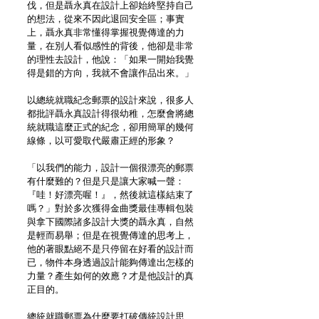
伐，但是聶永真在設計上卻始終堅持自己
的想法，從來不因此退回安全區；事實
上，聶永真非常懂得掌握視覺傳達的力
量，在別人看似感性的背後，他卻是非常
的理性去設計，他說：「如果一開始我覺
得是錯的方向，我就不會讓作品出來。」
以總統就職紀念郵票的設計來說，很多人
都批評聶永真設計得很幼稚，怎麼會將總
統就職這麼正式的紀念，卻用簡單的幾何
線條，以可愛取代嚴肅正經的形象？
「以我們的能力，設計一個很漂亮的郵票
有什麼難的？但是只是讓大家喊一聲：
『哇！好漂亮喔！』，然後就這樣結束了
嗎？」對於多次獲得金曲獎最佳專輯包裝
與拿下國際諸多設計大獎的聶永真，自然
是輕而易舉；但是在視覺傳達的思考上，
他的著眼點絕不是只停留在好看的設計而
已，物件本身透過設計能夠傳達出怎樣的
力量？產生如何的效應？才是他設計的真
正目的。
總統就職郵票為什麼要打破傳統設計思