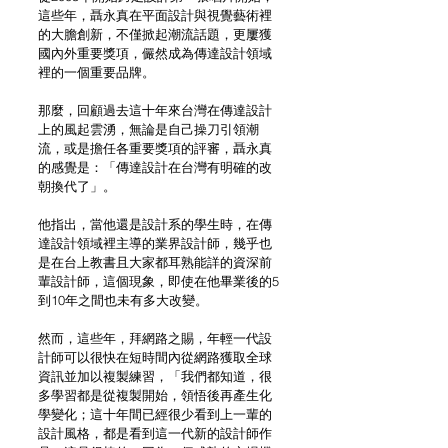
這些年，聶永真在平面設計與視覺藝術裡
的大膽創新，不僅掀起潮流話題，更屢獲
國內外重要獎項，儼然成為傳達設計領域
裡的一個重要品牌。
那麼，回顧過去這十年來台灣在傳達設計
上的風起雲湧，無論是自己操刀引領潮
流，或是擔任各重要獎項的評審，聶永真
的感覺是：「傳達設計在台灣有明確的改
朝換代了」。
他指出，當他還是設計系的學生時，在傳
達設計領域裡主導的業界設計師，幾乎也
是在台上教書且大家都耳熟能詳的資深前
輩設計師，這個現象，即使在他畢業後的5
到10年之間也未有多大改變。
然而，這些年，拜網路之賜，年輕一代設
計師可以很快在短時間內從網路獲取全球
資訊並加以複製練習，「我們都知道，很
多學習都是從複製開始，領悟後再產生化
學變化；這十年間已經很少看到上一輩的
設計風格，都是看到這一代新的設計師作