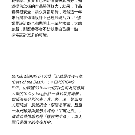
範作品。參賽者也開始懂得投其所好，知
道提供怎樣的作品勝算較大，結果，作品
變得很安全；聶永真卻期待，既然這十年
來台灣在傳達設計上已經展現活力，很多
業界設計師也都拋開上一輩的枷鎖，大膽
創新，那麼參賽者不妨鼓勵自己瘋一點，
探索設計更多的可能。
2013紅點傳達設計大獎「紅點最佳設計獎
(Best of the Best)」：4 EMOTIONS’ 
EYE。由韓國601bisang設計公司為南首爾
大學的Galley Iang設計一系列展覽海報，
四張海報分別代表：喜、怒、哀、樂四種
人類情感，展覽概念「眼睛是宇宙」透過
一系列線條與變形方塊的「宇宙之浪」，
傳達這些情感都是「微妙的生命」，而人
類只是微小的存在其中。