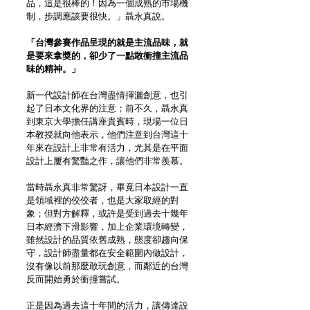
品，這是很棒的！因為一個成熟的市場機
制，步調應該要很快。」聶永真說。
「台灣參賽作品呈現的就是主流品味，就
是要來拿獎的，卻少了一點敢衝撞主流品
味的精神。」
新一代設計師在台灣盡情揮灑創意，也引
起了日本文化界的注意；前不久，聶永真
到東京大學擔任講座貴賓時，現場一位日
本教授就向他表示，他們注意到台灣這十
年來在設計上非常有活力，尤其是在平面
設計上屢有驚豔之作，讓他們非常羨慕。
當時聶永真非常驚訝，畢竟日本設計一直
是領域裡的佼佼者，也是大家取經的對
象；但對方解釋，或許是受到過去十幾年
日本經濟下滑影響，加上企業環境轉變，
雖然設計的品質依舊成熟，態度卻趨向保
守，設計師盡量都在安全範圍內做設計，
沒有像以前那麼敢玩創意，而鄰近的台灣
反而開始勇於衝撞嘗試。
正是因為過去這十年間的活力，讓傳達設