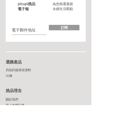
picupi挑品
為您精選最新
電子報
永續生活觀點
訂閱
​選購產品
貝殼鈣循環清潔劑
00褲
​挑品理念
關於我們
穿上改變計畫
非常永續和他們的故事
​挑品服務