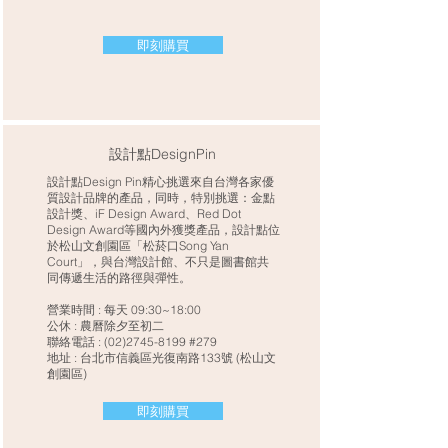
即刻購買
設計點DesignPin
設計點Design Pin精心挑選來自台灣各家優
質設計品牌的產品，同時，特別挑選：金點
設計獎、iF Design Award、Red Dot
Design Award等國內外獲獎產品，設計點位
於松山文創園區「松菸口Song Yan
Court」，與台灣設計館、不只是圖書館共
同傳遞生活的路徑與彈性。
營業時間 : 每天 09:30~18:00
公休 : 農曆除夕至初二
聯絡電話 : (02)2745-8199 #279
地址 : 台北市信義區光復南路133號 (松山文
創園區)
即刻購買