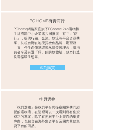
​PC HOME有責商行
PChome網路家庭旗下PChome 24h購物攜
手經濟部中小企業處共同推廣「有ㄗㄜˊ商
行」，提供行銷、金流、物流等平台資源共
享，扶植台灣在地優質社創品牌，期望藉
「責」任生產傳遞環境永續發展理念，讓消
費者享受有選「擇」的購物體驗，致力打造
良善循環生態系。
即刻購買
挖貝選物
「挖貝選物」是挖貝平台與提案團隊共同經
營的選物店，在這裡可以一次看到所有集資
成功的專案，除了在挖貝平台上架過的集資
專案，也包含在海外集資平台及國內其他集
資平台的商品。