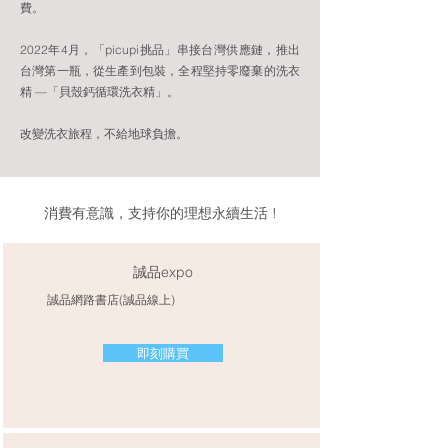
費。
2022年4月，「picupi挑品」串接台灣供應鏈，推出
台灣第一瓶，從生產到包裝，全程堅持零廢棄的洗衣
精 —「貝殼鈣循環洗衣精」。
​改變洗衣旅程，不給地球負擔。
消費有意識，支持你的理想永續生活 !
誠品expo
​​誠品網路書店(誠品線上)​
即刻購買