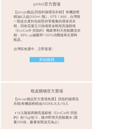
pinkoi官方賣場
【picupi挑品|貝殼鈣循環洗衣精】有機甜橙
精油6入組(550ml /瓶)，NT$ 1,868，台灣第
一瓶從生產到包裝堅持零廢棄的環保洗衣
精，回收花蓮立川漁場黃金蜆殼高溫鍛燒
《EcoCal® 貝殼鈣》獨家專利天然殺菌洗衣
精，99% up滅菌率!100%消費後再生塑料
瓶器。
台灣區免運中，立即逛逛!
即刻購買
蝦皮購物官方賣場
【picupi挑品官方賣場免運】貝殼鈣循環洗
衣精/有機甜橙精油/550ML/6入/18入
◗18入隨箱再贈高溫鍛燒《EcoCal® 貝殼
鈣》粉10g/包*6，隨沖即用天然殺菌水 (限
量200份，數量有限送完為止)