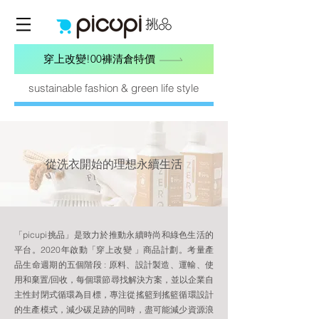
穿上改變!00褲清倉特價
sustainable fashion & green life style
從洗衣開始的理想永續生活
「picupi挑品」是致力於推動永續時尚和綠色生活的
平台。2020年啟動「穿上改變 」商品計劃。考量產
品生命週期的五個階段 : 原料、設計製造、運輸、使
用和棄置/回收，每個環節尋找解決方案，並以企業自
主性封閉式循環為目標，專注從搖籃到搖籃循環設計
的生產模式，減少碳足跡的同時，盡可能減少資源浪