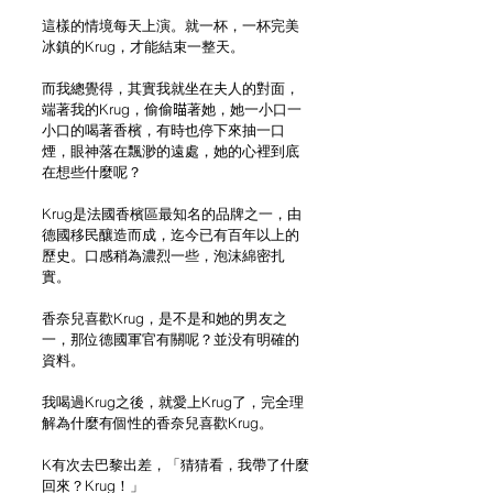
這樣的情境每天上演。就一杯，一杯完美
冰鎮的Krug，才能結束一整天。
而我總覺得，其實我就坐在夫人的對面，
端著我的Krug，偷偷𣈴著她，她一小口一
小口的喝著香檳，有時也停下來抽一口
煙，眼神落在飄渺的遠處，她的心裡到底
在想些什麼呢？
Krug是法國香檳區最知名的品牌之一，由
德國移民釀造而成，迄今已有百年以上的
歷史。口感稍為濃烈一些，泡沫綿密扎
實。
香奈兒喜歡Krug，是不是和她的男友之
一，那位德國軍官有關呢？並没有明確的
資料。
我喝過Krug之後，就愛上Krug了，完全理
解為什麼有個性的香奈兒喜歡Krug。
K有次去巴黎出差，「猜猜看，我帶了什麼
回來？Krug！」