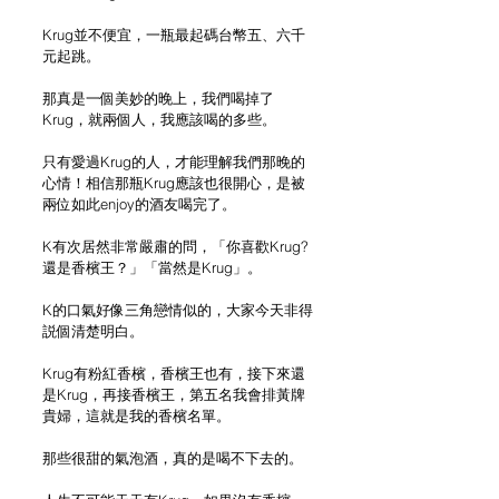
Krug並不便宜，一瓶最起碼台幣五、六千
元起跳。
那真是一個美妙的晚上，我們喝掉了
Krug，就兩個人，我應該喝的多些。
只有愛過Krug的人，才能理解我們那晚的
心情！相信那瓶Krug應該也很開心，是被
兩位如此enjoy的酒友喝完了。
K有次居然非常嚴肅的問，「你喜歡Krug? 
還是香檳王？」「當然是Krug」。
K的口氣好像三角戀情似的，大家今天非得
説個清楚明白。
Krug有粉紅香檳，香檳王也有，接下來還
是Krug，再接香檳王，第五名我會排黃牌
貴婦，這就是我的香檳名單。
那些很甜的氣泡酒，真的是喝不下去的。