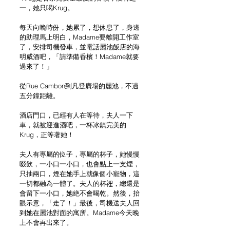
一，她只喝Krug。
每天向晚時份，她累了，想休息了，身邊
的助理馬上明白，Madame要離開工作室
了，安排司機發車，並電話麗池飯店的海
明威酒吧，「請準備香檳！Madame就要
過來了！」
從Rue Cambon到凡登廣場的麗池，不過
五分鐘距離。
酒店門口，已經有人在等待，夫人一下
車，就被迎進酒吧，一杯冰鎮完美的
Krug，正等著她！
夫人有專屬的位子，專屬的杯子，她慢慢
啜飲，一小口一小口，也會點上一支煙，
只抽兩口，煙在她手上就像個小寵物，這
一切都融為一體了。夫人的杯𥚃，總還是
會留下一小口，她絶不會喝乾。然後，抬
眼示意，「走了！」最後，司機送夫人回
到她在麗池對面的寓所。Madame今天晚
上不會再出來了。