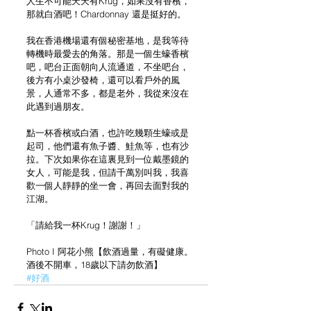
人生不可能天天有Krug，如果沒有香檳，
那就白酒吧！Chardonnay 還是挺好的。
我在香港機場還有個秘密基地，是我等待
轉機時最愛去的角落。那是一個生蠔香檳
吧，吧台正面朝向人流通道，不坐吧台，
後方有小桌沙發椅，還可以看戶外的風
景，人通常不多，都是老外，我從來沒在
此遇到過朋友。
點一杯香檳或白酒，也許吃幾顆生蠔或是
起司，他們還有魚子醬、鮭魚等，也有沙
拉。下次如果你在這裏見到一位戴墨鏡的
女人，可能是我，但請千萬別叫我，我喜
歡一個人靜靜的坐一會，再回去面對我的
江湖。
「請給我一杯Krug！謝謝！」
Photo I 阿花小熊【飲酒過量，有礙健康。
酒後不開車，18歲以下請勿飲酒】
#好酒